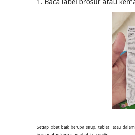
1. Baca label brosur atau kem
Setiap obat baik berupa sirup, tablet, atau dala
brosur atau kemasan obat itu sendiri.