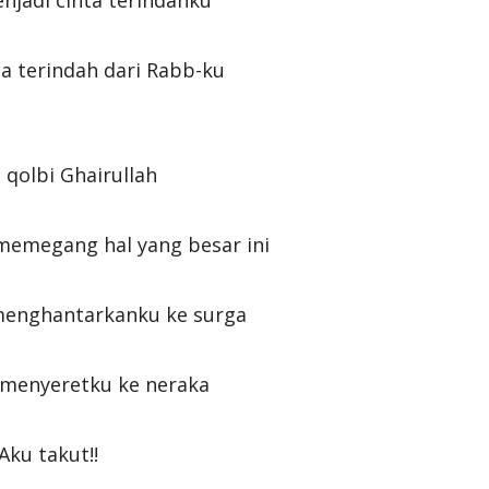
njadi cinta terindahku
ta terindah dari Rabb-ku
i qolbi Ghairullah
memegang hal yang besar ini
menghantarkanku ke surga
 menyeretku ke neraka
Aku takut!!