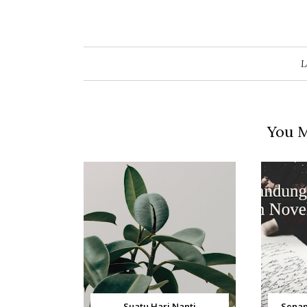
L
You M
Suatu Hari Nanti
Senan