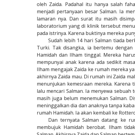
oleh Zaida. Padahal itu hanya salah fah
menjadi pertanyaan besar Salman. Ia me
lamaran nya. Dan surat itu masih disimp
laboratorium yang di klinik tersebut men
pada istrinya. Karena buktinya mereka pun
Sudah lebih 14 hari Salman tiada be
Turki. Tak disangka, ia bertemu dengan 
Hamidah dan Ilham tinggal. Mereka har
mempunyai anak karena ada sedikit mas
Ilham mengajak Zaida ke rumah mereka yan
akhirnya Zaida mau. Di rumah ini Zaida m
menunjukan kemesraan mereka. Karena tid
lalu mencari Salman. Ia menyewa sebuah 
masih juga belum menemukan Salman. Dis
meninggalkan dia dan anaknya tanpa kabar.
rumah Hamidah. Ia akan kembali ke Rotterd
Dan ternyata Salman datang ke ru
membujuk Hamidah berobat. Ilham tidak
Salman. Akhirnya Zaida dan Salman bertem