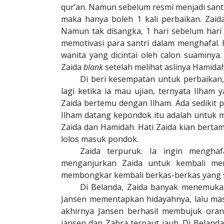
qur’an. Namun sebelum resmi menjadi santri
maka hanya boleh 1 kali perbaikan. Zai
Namun tak disangka, 1 hari sebelum hari
memotivasi para santri dalam menghafal. 
wanita yang dicintai oleh calon suaminy
Zaida
blank
setelah melihat aslinya Hamidah
Di beri kesempatan untuk perbaikan,
lagi ketika ia mau ujian, ternyata Ilham
Zaida bertemu dengan Ilham. Ada sedikit 
Ilham datang kepondok itu adalah untuk m
Zaida dan Hamidah. Hati Zaida kian bertam
lolos masuk pondok.
Zaida terpuruk. Ia ingin mengha
menganjurkan Zaida untuk kembali men
membongkar kembali berkas-berkas yang su
Di Belanda, Zaida banyak menemukan
Jansen mementapkan hidayahnya, lalu ma
akhirnya Jansen berhasil membujuk ora
jansen dan Zahra terpaut jauh. Di Beland