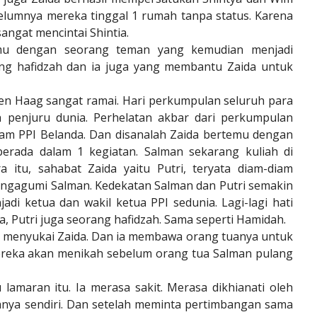
elumnya mereka tinggal 1 rumah tanpa status. Karena
angat mencintai Shintia.
emu dengan seorang teman yang kemudian menjadi
ang hafidzah dan ia juga yang membantu Zaida untuk
 Den Haag sangat ramai. Hari perkumpulan seluruh para
h penjuru dunia. Perhelatan akbar dari perkumpulan
dalam PPI Belanda. Dan disanalah Zaida bertemu dengan
erada dalam 1 kegiatan. Salman sekarang kuliah di
a itu, sahabat Zaida yaitu Putri, teryata diam-diam
ngagumi Salman. Kedekatan Salman dan Putri semakin
adi ketua dan wakil ketua PPI sedunia. Lagi-lagi hati
ya, Putri juga seorang hafidzah. Sama seperti Hamidah.
n menyukai Zaida. Dan ia membawa orang tuanya untuk
ereka akan menikah sebelum orang tua Salman pulang
lamaran itu. Ia merasa sakit. Merasa dikhianati oleh
anya sendiri. Dan setelah meminta pertimbangan sama