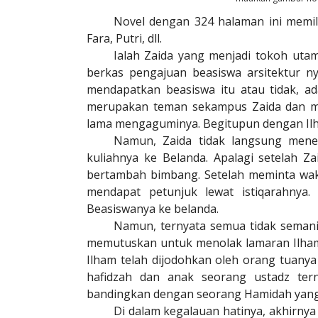
Novel dengan 324 halaman ini memili
Fara, Putri, dll.
Ialah Zaida yang menjadi tokoh utam
berkas pengajuan beasiswa arsitektur n
mendapatkan beasiswa itu atau tidak, ad
merupakan teman sekampus Zaida dan me
lama mengaguminya. Begitupun dengan Ilha
Namun, Zaida tidak langsung mene
kuliahnya ke Belanda. Apalagi setelah Za
bertambah bimbang. Setelah meminta wak
mendapat petunjuk lewat istiqarahnya
Beasiswanya ke belanda.
Namun, ternyata semua tidak semani
memutuskan untuk menolak lamaran Ilham 
Ilham telah dijodohkan oleh orang tuan
hafidzah dan anak seorang ustadz tern
bandingkan dengan seorang Hamidah yang c
Di dalam kegalauan hatinya, akhirn