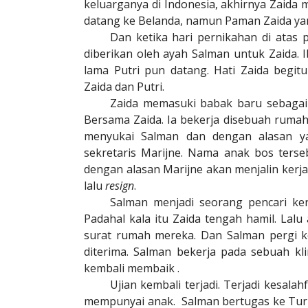
keluarganya di Indonesia, akhirnya Zaida 
datang ke Belanda, namun Paman Zaida yan
Dan ketika hari pernikahan di atas 
diberikan oleh ayah Salman untuk Zaida. 
lama Putri pun datang. Hati Zaida begit
Zaida dan Putri.
Zaida memasuki babak baru sebagai 
Bersama Zaida. Ia bekerja disebuah rumah
menyukai Salman dan dengan alasan yan
sekretaris Marijne. Nama anak bos terse
dengan alasan Marijne akan menjalin kerj
lalu
resign
.
Salman menjadi seorang pencari ke
Padahal kala itu Zaida tengah hamil. Lal
surat rumah mereka. Dan Salman pergi k
diterima. Salman bekerja pada sebuah kl
kembali membaik .
Ujian kembali terjadi. Terjadi kesal
mempunyai anak.
Salman bertugas ke Turk