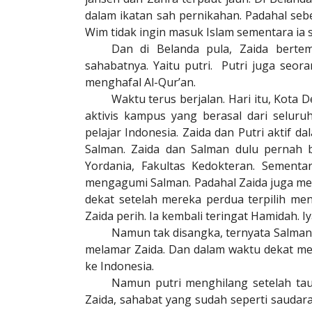
dalam ikatan sah pernikahan. Padahal seb
Wim tidak ingin masuk Islam sementara ia s
Dan di Belanda pula, Zaida bert
sahabatnya. Yaitu putri.
Putri juga seor
menghafal Al-Qur’an.
Waktu terus berjalan. Hari itu, Kota
aktivis kampus yang berasal dari seluru
pelajar Indonesia. Zaida dan Putri aktif 
Salman. Zaida dan Salman dulu pernah b
Yordania, Fakultas Kedokteran. Sementar
mengagumi Salman. Padahal Zaida juga me
dekat setelah mereka perdua terpilih menj
Zaida perih. Ia kembali teringat Hamidah. I
Namun tak disangka, ternyata Salma
melamar Zaida. Dan dalam waktu dekat m
ke Indonesia.
Namun putri menghilang setelah tau 
Zaida, sahabat yang sudah seperti saudar