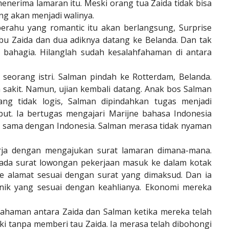
menerima lamaran itu. Meski orang tua Zaida tidak bisa
g akan menjadi walinya.
perahu yang romantic itu akan berlangsung, Surprise
Ibu Zaida dan dua adiknya datang ke Belanda. Dan tak
u bahagia. Hilanglah sudah kesalahfahaman di antara
seorang istri. Salman pindah ke Rotterdam, Belanda.
 sakit. Namun, ujian kembali datang. Anak bos Salman
g tidak logis, Salman dipindahkan tugas menjadi
but. Ia bertugas mengajari Marijne bahasa Indonesia
a sama dengan Indonesia. Salman merasa tidak nyaman
rja dengan mengajukan surat lamaran dimana-mana.
u ada surat lowongan pekerjaan masuk ke dalam kotak
e alamat sesuai dengan surat yang dimaksud. Dan ia
inik yang sesuai dengan keahlianya. Ekonomi mereka
ahfahaman antara Zaida dan Salman ketika mereka telah
i tanpa memberi tau Zaida. Ia merasa telah dibohongi