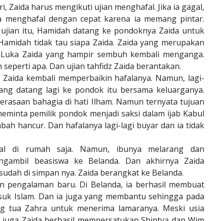
, Zaida harus mengikuti ujian menghafal. Jika ia gagal,
da menghafal dengan cepat karena ia memang pintar.
 ujian itu, Hamidah datang ke pondoknya Zaida untuk
Hamidah tidak tau siapa Zaida. Zaida yang merupakan
a. Luka Zaida yang hampir sembuh kembali menganga.
 seperti apa. Dan ujian tahfidz Zaida berantakan.
 Zaida kembali memperbaikin hafalanya. Namun, lagi-
 yang datang lagi ke pondok itu bersama keluarganya.
perasaan bahagia di hati Ilham. Namun ternyata tujuan
eminta pemilik pondok menjadi saksi dalam ijab Kabul
bah hancur. Dan hafalanya lagi-lagi buyar dan ia tidak
fal di rumah saja. Namun, ibunya melarang dan
gambil beasiswa ke Belanda. Dan akhirnya Zaida
dah di simpan nya. Zaida berangkat ke Belanda.
 pengalaman baru. Di Belanda, ia berhasil membuat
suk Islam. Dan ia juga yang membantu sehingga pada
ng tua Zahra untuk menerima lamaranya. Meski usia
a juga Zaida berhasil mempersatukan Shintya dan Wim