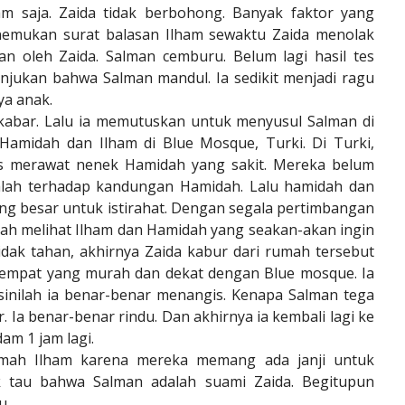
am saja. Zaida tidak berbohong. Banyak faktor yang
nemukan surat balasan Ilham sewaktu Zaida menolak
an oleh Zaida. Salman cemburu. Belum lagi hasil tes
unjukan bahwa Salman mandul. Ia sedikit menjadi ragu
ya anak.
rkabar. Lalu ia memutuskan untuk menyusul Salman di
Hamidah dan Ilham di Blue Mosque, Turki. Di Turki,
us merawat nenek Hamidah yang sakit. Mereka belum
alah terhadap kandungan Hamidah. Lalu hamidah dan
g besar untuk istirahat. Dengan segala pertimbangan
alah melihat Ilham dan Hamidah yang seakan-akan ingin
ak tahan, akhirnya Zaida kabur dari rumah tersebut
tempat yang murah dan dekat dengan Blue mosque. Ia
inilah ia benar-benar menangis. Kenapa Salman tega
 Ia benar-benar rindu. Dan akhirnya ia kembali lagi ke
am 1 jam lagi.
mah Ilham karena mereka memang ada janji untuk
 tau bahwa Salman adalah suami Zaida. Begitupun
u.