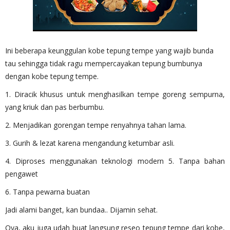
Ini beberapa keunggulan kobe tepung tempe yang wajib bunda
tau sehingga tidak ragu mempercayakan tepung bumbunya
dengan kobe tepung tempe.
1. Diracik khusus untuk menghasilkan tempe goreng sempurna,
yang kriuk dan pas berbumbu.
2. Menjadikan gorengan tempe renyahnya tahan lama.
3. Gurih & lezat karena mengandung ketumbar asli.
4. Diproses menggunakan teknologi modern 5. Tanpa bahan
pengawet
6. Tanpa pewarna buatan
Jadi alami banget, kan bundaa.. Dijamin sehat.
Oya, aku juga udah buat langsung reseo tepung tempe dari kobe,