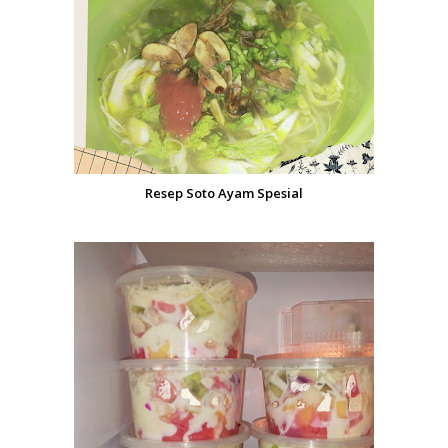
Resep Soto Ayam Spesial