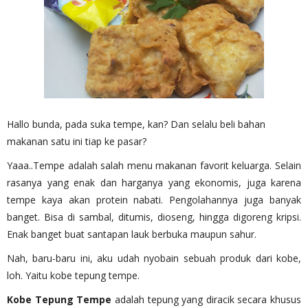
Hallo bunda, pada suka tempe, kan? Dan selalu beli bahan
makanan satu ini tiap ke pasar?
Yaaa..Tempe adalah salah menu makanan favorit keluarga. Selain
rasanya yang enak dan harganya yang ekonomis, juga karena
tempe kaya akan protein nabati. Pengolahannya juga banyak
banget. Bisa di sambal, ditumis, dioseng, hingga digoreng kripsi.
Enak banget buat santapan lauk berbuka maupun sahur.
Nah, baru-baru ini, aku udah nyobain sebuah produk dari kobe,
loh. Yaitu kobe tepung tempe.
Kobe Tepung Tempe
adalah tepung yang diracik secara khusus