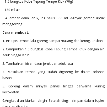
- 1,5 bungkus Kobe Tepung Tempe Kiuk (70g)
- 130 ml air
- 4 lembar daun jeruk, iris halus 500 ml -Minyak goreng untuk
menggoreng.
Cara membuat:
1. Iris tipis tempe, lalu goreng sampai matang dan kering, tiriskan.
2. Campurkan 1,5 bungkus Kobe Tepung Tempe Kriuk dengan air,
aduk hingga larut
3. Tambahkan irisan daun jeruk dan aduk rata
4. Masukkan tempe yang sudah digoreng ke dalam adonan
basah
5. Goreng dalam minyak panas hingga berwarna kuning
kecoklatan.
6.Angkat d an biarkan dingin. Setelah dingin simpan dalam toples
dan siap disantap.